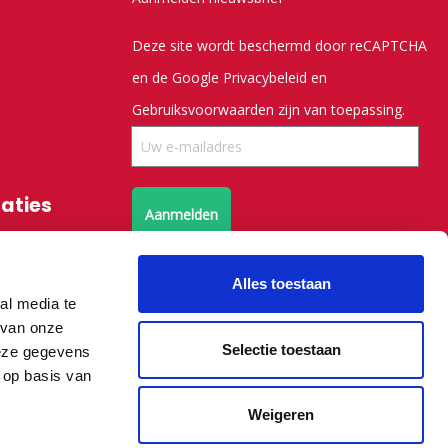
Deze site wordt beschermd door reCAPTCHA
en de Google
Privacybeleid
en
Gebruiksvoorwaarden
zijn van toepassing.
saties
Aanmelden
Volg ons op X
Alles toestaan
al media te
 van onze
Volg ons op facebook
Selectie toestaan
deze gegevens
 op basis van
Weigeren