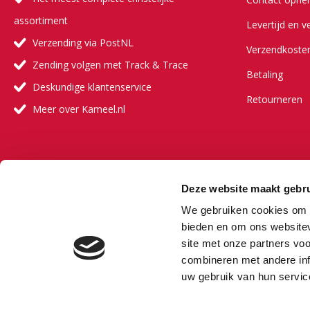
assortiment
Levertijd en v
Verzending via PostNL
Verzendkoste
Zending volgen met Track & Trace
Betaling
Deskundige klantenservice
Retourneren
Meer over Kameel.nl
Meer ove
Deze website maakt gebru
Onze visie
We gebruiken cookies om c
Onze partners
bieden en om ons websitev
site met onze partners vo
Veelgestelde 
combineren met andere inf
Vacature
uw gebruik van hun servic
Bestselling au