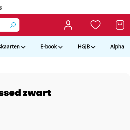
ng
kaarten
E-book
HGJB
Alpha
ssed zwart