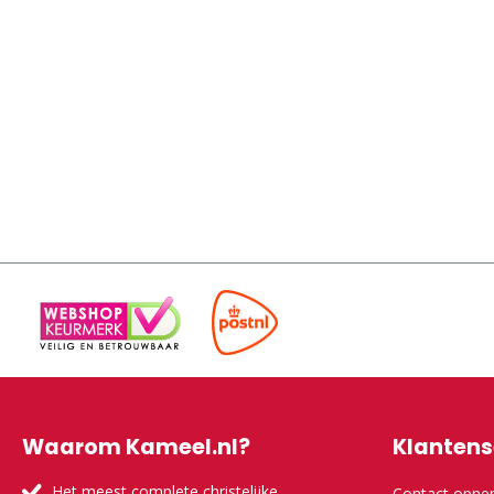
Waarom Kameel.nl?
Klantens
Het meest complete christelijke
Contact opn