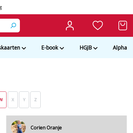
ng
kaarten
E-book
HGJB
Alpha
W
X
Y
Z
Corien Oranje