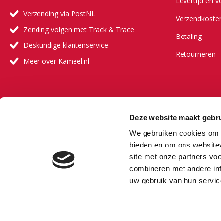
Levertijd en v
Verzending via PostNL
Verzendkoste
Zending volgen met Track & Trace
Betaling
Deskundige klantenservice
Retourneren
Meer over Kameel.nl
Meer ove
Deze website maakt gebru
Onze visie
We gebruiken cookies om c
Onze partners
bieden en om ons websitev
site met onze partners vo
Veelgestelde 
combineren met andere inf
Vacature
uw gebruik van hun servic
Bestselling au