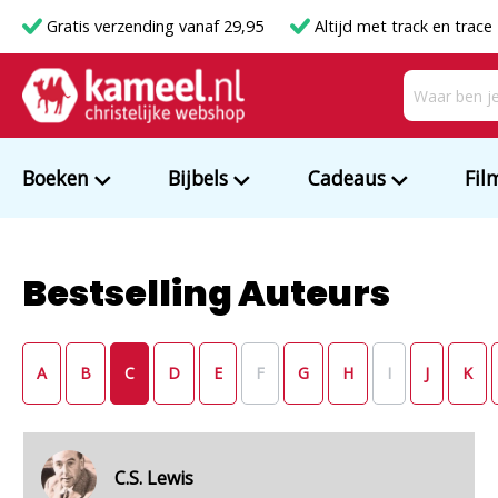
Gratis verzending vanaf 29,95
Altijd met track en trace
Boeken
Bijbels
Cadeaus
Fil
Bestselling Auteurs
A
B
C
D
E
F
G
H
I
J
K
C.S. Lewis