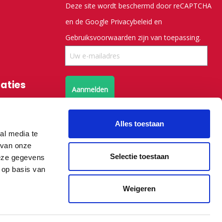
Deze site wordt beschermd door reCAPTCHA
en de Google
Privacybeleid
en
Gebruiksvoorwaarden
zijn van toepassing.
saties
Aanmelden
Volg ons op X
Alles toestaan
al media te
 van onze
Volg ons op facebook
Selectie toestaan
deze gegevens
 op basis van
Weigeren