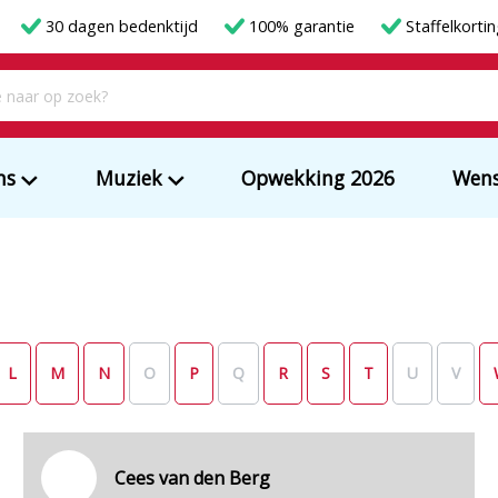
30 dagen bedenktijd
100% garantie
Staffelkorti
ms
Muziek
Opwekking 2026
Wens
L
M
N
O
P
Q
R
S
T
U
V
Cees van den Berg