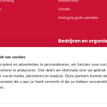
erzending
Boekentafels
n
Scholen
Korting bij grote aantallen
Bedrijven en organi
r Kameel.nl
Shop-in-shop
ik van cookies
Affiliatieprogramma
ontent en advertenties te personaliseren, om functies voor soci
erkeer te analyseren. Ook delen we informatie over uw gebruik
or social media, adverteren en analyse. Deze partners kunnen 
vragen
ormatie die u aan ze heeft verstrekt of die ze hebben verzameld
es.
teurs